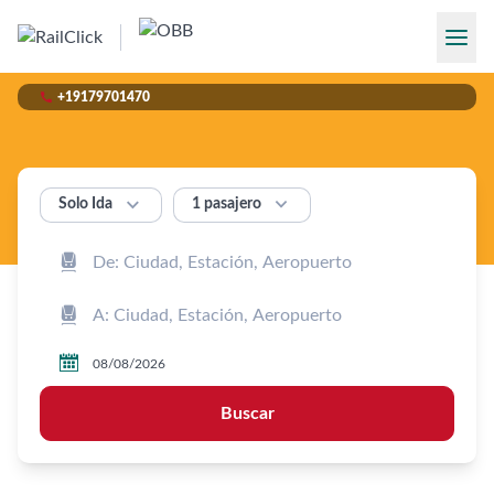

+19179701470


1 pasajero
Solo Ida



Buscar