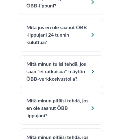

ÖBB-lippuni?
Mitä jos en ole saanut ÖBB

-lippujani 24 tunnin
kuluttua?
Mitä minun tulisi tehdä, jos

saan "ei ratkaisua" -näytön
ÖBB-verkkosivustolla?
Mitä minun pitäisi tehdä, jos

en ole saanut ÖBB
lippujani?
Mitä minun pitäisi tehdä, jos