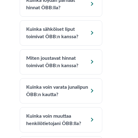
Kuinka löydän parhaat

hinnat ÖBB:lla?
Kuinka sähköiset liput

toimivat ÖBB:n kanssa?
Miten joustavat hinnat

toimivat ÖBB:n kanssa?
Kuinka voin varata junalipun

ÖBB:n kautta?
Kuinka voin muuttaa

henkilötietojani ÖBB:lla?