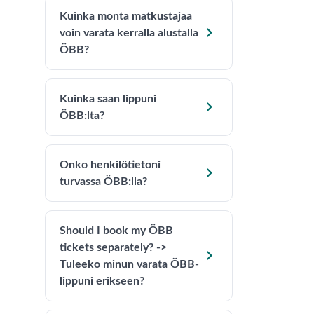
Kuinka monta matkustajaa

voin varata kerralla alustalla
ÖBB?
Kuinka saan lippuni

ÖBB:lta?
Onko henkilötietoni

turvassa ÖBB:lla?
Should I book my ÖBB
tickets separately? ->

Tuleeko minun varata ÖBB-
lippuni erikseen?