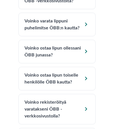
ÖBB -verkkosivustolta?
Voinko varata lippuni

puhelimitse ÖBB:n kautta?
Voinko ostaa lipun ollessani

ÖBB junassa?
Voinko ostaa lipun toiselle

henkilölle ÖBB kautta?
Voinko rekisteröityä

varatakseni ÖBB -
verkkosivustolla?