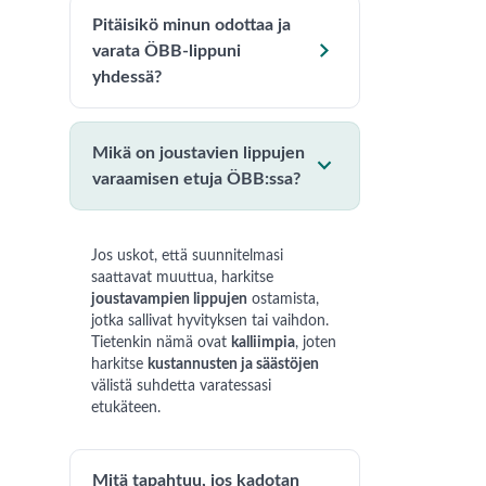
Pitäisikö minun odottaa ja

varata ÖBB-lippuni
yhdessä?
Mikä on joustavien lippujen

varaamisen etuja ÖBB:ssa?
Jos uskot, että suunnitelmasi
saattavat muuttua, harkitse
joustavampien lippujen
ostamista,
jotka sallivat hyvityksen tai vaihdon.
Tietenkin nämä ovat
kalliimpia
, joten
harkitse
kustannusten ja säästöjen
välistä suhdetta varatessasi
etukäteen.
Mitä tapahtuu, jos kadotan