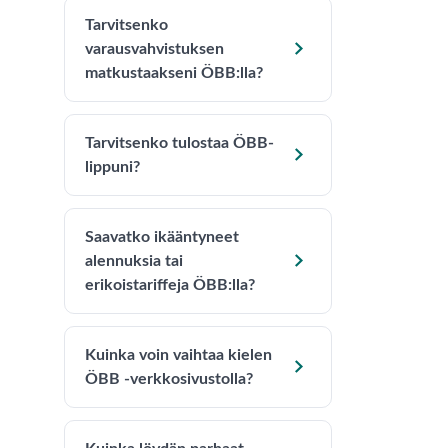
Tarvitsenko

varausvahvistuksen
matkustaakseni ÖBB:lla?
Tarvitsenko tulostaa ÖBB-

lippuni?
Saavatko ikääntyneet

alennuksia tai
erikoistariffeja ÖBB:lla?
Kuinka voin vaihtaa kielen

ÖBB -verkkosivustolla?