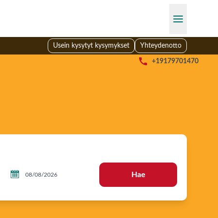
Usein kysytyt kysymykset
Yhteydenotto

+19179701470

Hae