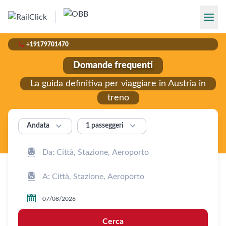

+19179701470
Domande frequenti
La guida definitiva per viaggiare in Austria in
treno


1 passeggeri
Andata



Cerca