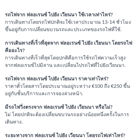
รถไฟจาก ฟลอเรนซ์ ไปยัง เวียนนา ใช้เวลาเท่าไหร่?
การเดินทางโดยรถไฟปกติจะใช้เวลาประมาณ 13-14 ชั่วโมง
ขึ้นอยู่กับการเปลี่ยนขบวนรถและประเภทของรถไฟที่ใช้.
การเดินทางที่เร็วที่สุดจาก ฟลอเรนซ์ ไปยัง เวียนนา โดยรถไฟ
คืออะไร?
การเดินทางที่เร็วที่สุดโดยปกติคือการใช้รถไฟความเร็วสูง
จากฟลอเรนซ์ไปมิลาน และเปลี่ยนไปรถไฟที่ไปยังเวียนนา.
รถไฟจาก ฟลอเรนซ์ ไปยัง เวียนนา ราคาเท่าไหร่?
ราคาตั๋วโดยสารโดยประมาณอยู่ระหว่าง €100 ถึง €250 ขึ้น
อยู่กับชั้นบริการและการจองล่วงหน้า.
มีรถไฟวิ่งตรงจาก ฟลอเรนซ์ ไปยัง เวียนนา หรือไม่?
ไม่ โดยปกติจะต้องเปลี่ยนขบวนรถอย่างน้อยหนึ่งครั้งในการ
เดินทาง.
ระยะทางจาก ฟลอเรนซ์ ไปยัง เวียนนา โดยรถไฟเท่าไหร่?