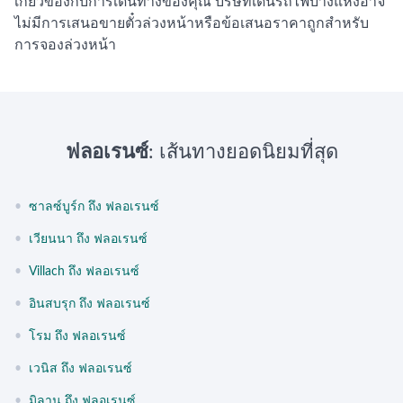
เกี่ยวข้องกับการเดินทางของคุณ บริษัทเดินรถไฟบางแห่งอาจ
ไม่มีการเสนอขายตั๋วล่วงหน้าหรือข้อเสนอราคาถูกสำหรับ
การจองล่วงหน้า
ฟลอเรนซ์
: เส้นทางยอดนิยมที่สุด
•
ซาลซ์บูร์ก ถึง ฟลอเรนซ์
•
เวียนนา ถึง ฟลอเรนซ์
•
Villach ถึง ฟลอเรนซ์
•
อินสบรุก ถึง ฟลอเรนซ์
•
โรม ถึง ฟลอเรนซ์
•
เวนิส ถึง ฟลอเรนซ์
•
มิลาน ถึง ฟลอเรนซ์