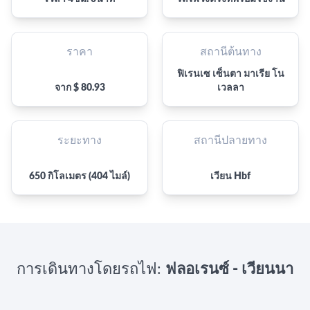
ราคา
สถานีต้นทาง
ฟิเรนเซ เซ็นตา มาเรีย โน
จาก $ 80.93
เวลลา
ระยะทาง
สถานีปลายทาง
650 กิโลเมตร (404 ไมล์)
เวียน Hbf
การเดินทางโดยรถไฟ:
ฟลอเรนซ์ - เวียนนา