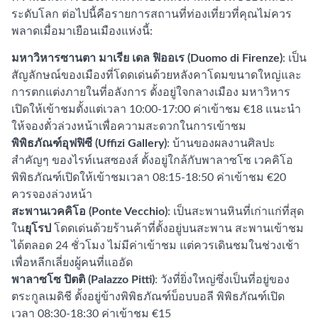
ระดับโลก ต่อไปนี้คือรายการสถานที่ท่องเที่ยวที่คุณไม่ควร
พลาดเมื่อมาเยือนเมืองแห่งนี้:
มหาวิหารซานตา มาเรีย เดล ฟิออเร (Duomo di Firenze)
: เป็น
สัญลักษณ์ของเมืองที่โดดเด่นด้วยหลังคาโดมขนาดใหญ่และ
การตกแต่งภายในที่อลังการ ตั้งอยู่ใจกลางเมือง มหาวิหาร
เปิดให้เข้าชมตั้งแต่เวลา 10:00-17:00 ค่าเข้าชม €18 แนะนำ
ให้จองตั๋วล่วงหน้าเพื่อความสะดวกในการเข้าชม
พิพิธภัณฑ์อุฟฟิซี (Uffizi Gallery)
: บ้านของผลงานศิลปะ
สำคัญๆ ของไรท์เนสซองส์ ตั้งอยู่ใกล้กับพาลาซโซ เวคคิโอ
พิพิธภัณฑ์เปิดให้เข้าชมเวลา 08:15-18:50 ค่าเข้าชม €20
ควรจองล่วงหน้า
สะพานเวคคิโอ (Ponte Vecchio)
: เป็นสะพานหินที่เก่าแก่ที่สุด
ใน
ยุโรป
โดดเด่นด้วยร้านค้าที่ตั้งอยู่บนสะพาน สะพานเข้าชม
ได้ตลอด 24 ชั่วโมง ไม่มีค่าเข้าชม แต่ควรเดินชมในช่วงเช้า
เพื่อหลีกเลี่ยงผู้คนที่แออัด
พาลาซโซ ปิตติ (Palazzo Pitti)
: วังที่ยิ่งใหญ่ซึ่งเป็นที่อยู่ของ
ตระกูลเมดิชี ตั้งอยู่ข้างพิพิธภัณฑ์บ็อบบอลี พิพิธภัณฑ์เปิด
เวลา 08:30-18:30 ค่าเข้าชม €15