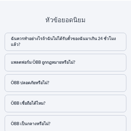
หัวข้อยอดนิยม
ฉันควรทำอย่างไรถ้าฉันไม่ได้รับตั๋วของฉันมาเกิน 24 ชั่วโมง
แล้ว?
แพลตฟอร์ม ÖBB ถูกกฎหมายหรือไม่?
ÖBB ปลอดภัยหรือไม่?
ÖBB เชื่อถือได้ไหม?
ÖBB เป็นกลางหรือไม่?