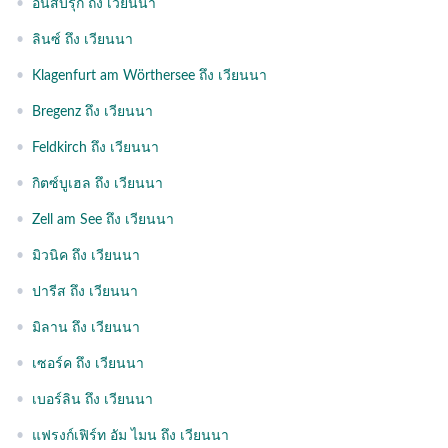
•
อินสบรุก ถึง เวียนนา
•
ลินซ์ ถึง เวียนนา
•
Klagenfurt am Wörthersee ถึง เวียนนา
•
Bregenz ถึง เวียนนา
•
Feldkirch ถึง เวียนนา
•
กิตซ์บูเฮล ถึง เวียนนา
•
Zell am See ถึง เวียนนา
•
มิวนิค ถึง เวียนนา
•
ปารีส ถึง เวียนนา
•
มิลาน ถึง เวียนนา
•
เซอร์ค ถึง เวียนนา
•
เบอร์ลิน ถึง เวียนนา
•
แฟรงก์เฟิร์ท อัม ไมน ถึง เวียนนา