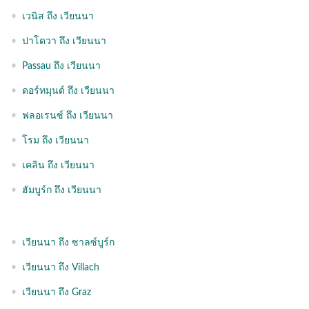
•
เวนิส ถึง เวียนนา
•
ปาโดวา ถึง เวียนนา
•
Passau ถึง เวียนนา
•
ดอร์ทมุนด์ ถึง เวียนนา
•
ฟลอเรนซ์ ถึง เวียนนา
•
โรม ถึง เวียนนา
•
เคลิน ถึง เวียนนา
•
ฮัมบูร์ก ถึง เวียนนา
•
เวียนนา ถึง ซาลซ์บูร์ก
•
เวียนนา ถึง Villach
•
เวียนนา ถึง Graz