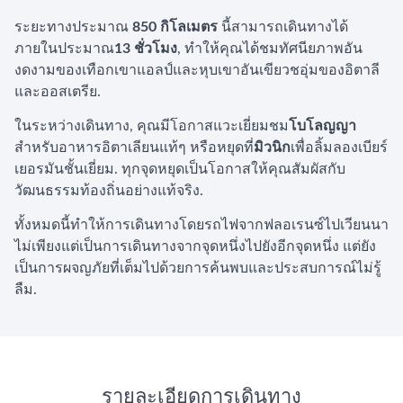
ระยะทางประมาณ
850 กิโลเมตร
นี้สามารถเดินทางได้
ภายในประมาณ
13 ชั่วโมง
, ทำให้คุณได้ชมทัศนียภาพอัน
งดงามของเทือกเขาแอลป์และหุบเขาอันเขียวชอุ่มของอิตาลี
และออสเตรีย.
ในระหว่างเดินทาง, คุณมีโอกาสแวะเยี่ยมชม
โบโลญญา
สำหรับอาหารอิตาเลียนแท้ๆ หรือหยุดที่
มิวนิก
เพื่อลิ้มลองเบียร์
เยอรมันชั้นเยี่ยม. ทุกจุดหยุดเป็นโอกาสให้คุณสัมผัสกับ
วัฒนธรรมท้องถิ่นอย่างแท้จริง.
ทั้งหมดนี้ทำให้การเดินทางโดยรถไฟจากฟลอเรนซ์ไปเวียนนา
ไม่เพียงแต่เป็นการเดินทางจากจุดหนึ่งไปยังอีกจุดหนึ่ง แต่ยัง
เป็นการผจญภัยที่เต็มไปด้วยการค้นพบและประสบการณ์ไม่รู้
ลืม.
รายละเอียดการเดินทาง