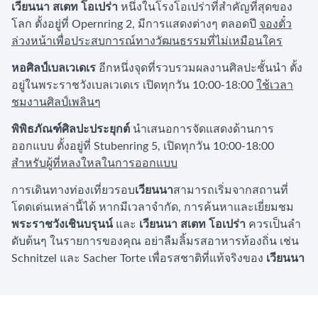
เวียนนา สเตท โอเปร่า
หนึ่งในโรงโอเปร่าที่สำคัญที่สุดของ
โลก ตั้งอยู่ที่ Opernring 2, มีการแสดงต่างๆ ตลอดปี
จองตั๋ว
ล่วงหน้าเพื่อประสบการณ์ทางวัฒนธรรมที่ไม่เหมือนใคร
หอศิลป์เบลเวเดเร
อีกหนึ่งจุดที่รวบรวมผลงานศิลปะชั้นนำ ตั้ง
อยู่ในพระราชวังเบลเวเดเร เปิดทุกวัน 10:00-18:00
ใช้เวลา
ชมงานศิลป์เพลินๆ
พิพิธภัณฑ์ศิลปะประยุกต์
นำเสนอการจัดแสดงด้านการ
ออกแบบ ตั้งอยู่ที่ Stubenring 5, เปิดทุกวัน 10:00-18:00
สำหรับผู้ที่หลงใหลในการออกแบบ
การเดินทางท่องเที่ยวรอบ
เวียนนา
สามารถเริ่มจากสถานที่
โดดเด่นเหล่านี้ได้ หากมีเวลาจำกัด, การค้นหาและเยี่ยมชม
พระราชวังเชินบรุนน์
และ
เวียนนา สเตท โอเปร่า
ควรเป็นลำ
ดับต้นๆ ในรายการของคุณ อย่าลืมลิ้มรสอาหารท้องถิ่น เช่น
Schnitzel และ Sacher Torte เพื่อรสชาติที่แท้จริงของ
เวียนนา