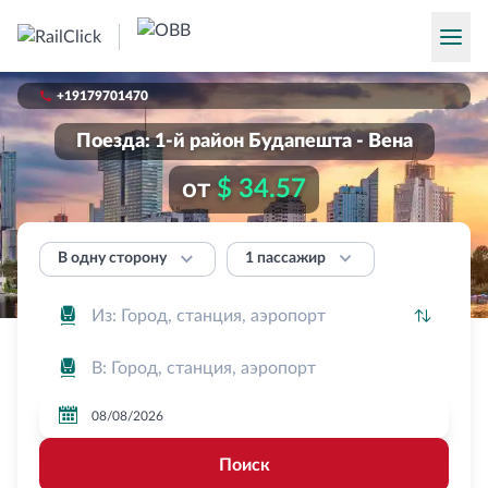

+19179701470
Поезда: 1-й район Будапешта - Вена
от
$ 34.57


1 пассажир
В одну сторону




Поиск