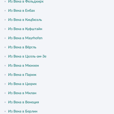
•
Из Вена в Фельдкирх
•
Из Вена в Енбах
•
Из Вена в Кицбюэль
•
Из Вена в Куфштайн
•
Из Вена в Mayrhofen
•
Из Вена в Вёргль
•
Из Вена в Целль-ам-Зе
•
Из Вена в Мюнхен
•
Из Вена в Париж
•
Из Вена в Цюрих
•
Из Вена в Милан
•
Из Вена в Венеция
•
Из Вена в Берлин