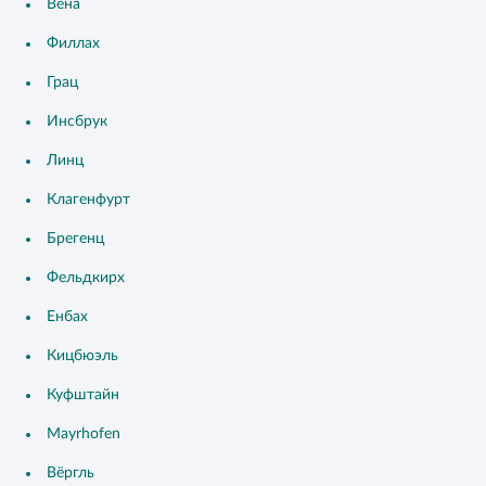
Вена
Филлах
Грац
Инсбрук
Линц
Клагенфурт
Брегенц
Фельдкирх
Енбах
Кицбюэль
Куфштайн
Mayrhofen
Вёргль