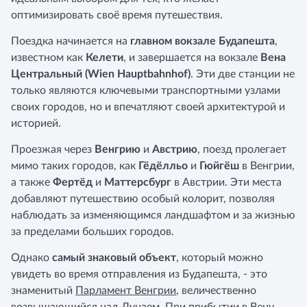
оптимизировать своё время путешествия.
Поездка начинается на
главном вокзале Будапешта
,
известном как
Келети
, и завершается на вокзале
Вена
Центральный (Wien Hauptbahnhof)
. Эти две станции не
только являются ключевыми транспортными узлами
своих городов, но и впечатляют своей архитектурой и
историей.
Проезжая через
Венгрию
и
Австрию
, поезд пролегает
мимо таких городов, как
Гёдёлльо
и
Гюйгёш
в Венгрии,
а также
Фертёд
и
Маттерсбург
в Австрии. Эти места
добавляют путешествию особый колорит, позволяя
наблюдать за изменяющимся ландшафтом и за жизнью
за пределами больших городов.
Однако
самый знаковый объект
, который можно
увидеть во время отправления из Будапешта, - это
знаменитый
Парламент Венгрии
, величественно