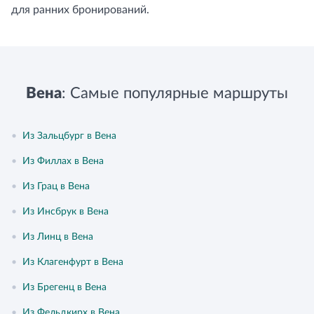
для ранних бронирований.
Вена
: Самые популярные маршруты
•
Из Зальцбург в Вена
•
Из Филлах в Вена
•
Из Грац в Вена
•
Из Инсбрук в Вена
•
Из Линц в Вена
•
Из Клагенфурт в Вена
•
Из Брегенц в Вена
•
Из Фельдкирх в Вена