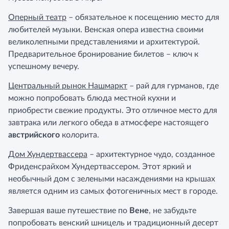
Оперный театр
– обязательное к посещению место для
любителей музыки. Венская опера известна своими
великолепными представлениями и архитектурой.
Предварительное бронирование билетов – ключ к
успешному вечеру.
Центральный рынок Нашмаркт
– рай для гурманов, где
можно попробовать блюда местной кухни и
приобрести свежие продукты. Это отличное место для
завтрака или легкого обеда в атмосфере настоящего
австрийского
колорита.
Дом Хундертвассера
– архитектурное чудо, созданное
Фриденсрайхом Хундертвассером. Этот яркий и
необычный дом с зелеными насаждениями на крышах
является одним из самых фотогеничных мест в городе.
Завершая ваше путешествие по
Вене
, не забудьте
попробовать венский шницель и традиционный десерт