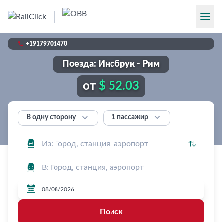

+19179701470
Поезда: Инсбрук - Рим
от
$ 52.03


1 пассажир
В одну сторону




Поиск