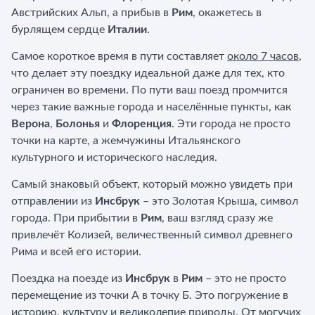
Австрийских Альп, а прибыв в
Рим
, окажетесь в
бурлящем сердце
Италии
.
Самое короткое время в пути составляет
около 7 часов
,
что делает эту поездку идеальной даже для тех, кто
ограничен во времени. По пути ваш поезд промчится
через такие важные города и населённые пункты, как
Верона
,
Болонья
и
Флоренция
. Эти города не просто
точки на карте, а жемчужины Итальянского
культурного и исторического наследия.
Самый знаковый объект, который можно увидеть при
отправлении из
Инсбрук
– это Золотая Крыша, символ
города. При прибытии в
Рим
, ваш взгляд сразу же
привлечёт Колизей, величественный символ древнего
Рима и всей его истории.
Поездка на поезде из
Инсбрук
в
Рим
– это не просто
перемещение из точки А в точку Б. Это погружение в
историю, культуру и великолепие природы. От могучих